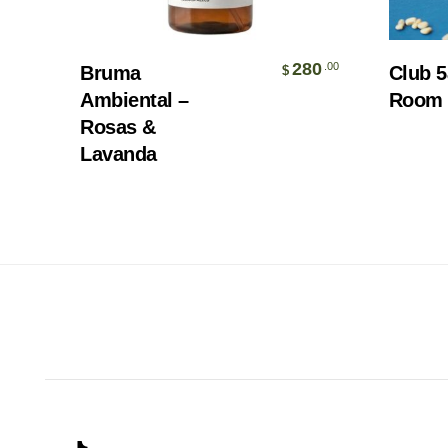
Añadir Al Carrito
280
.00
Bruma
Club 5
$
The Blog
Política de
Ambiental –
Room 
Privacidad
Nosotros
Rosas &
Lavanda
Contáctanos