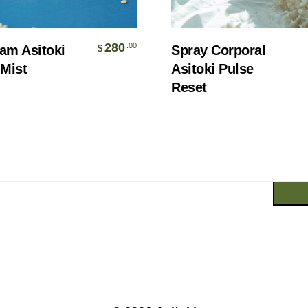
Añadir Al Carrito
Añadir Al Carrito
280
.00
am Asitoki
Spray Corporal
$
Room Mists
Mist
Asitoki Pulse
Workout Mists
Reset