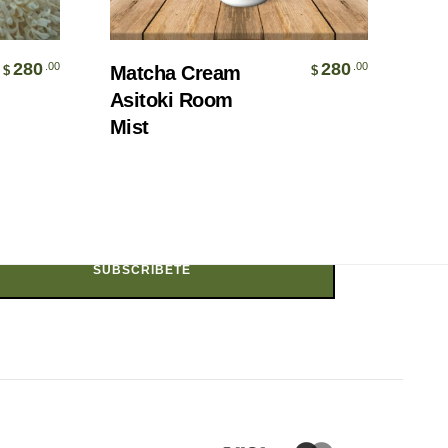
Añadir Al Carrito
280
280
.00
.00
Matcha Cream
$
$
Conecta con Asitoki
Asitoki Room
Mist
Email Address