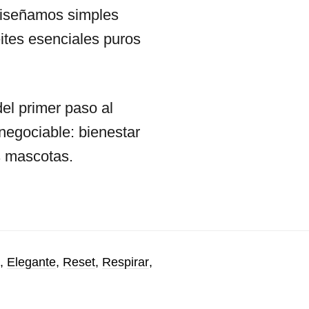
diseñamos simples
tes esenciales puros
el primer paso al
egociable: bienestar
s mascotas.
,
Elegante
,
Reset
,
Respirar
,