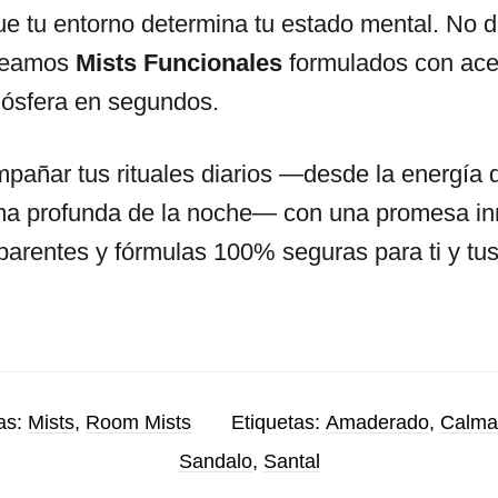
ue tu entorno determina tu estado mental. No 
creamos
Mists Funcionales
formulados con acei
mósfera en segundos.
pañar tus rituales diarios —desde la energía d
ma profunda de la noche— con una promesa inn
sparentes y fórmulas 100% seguras para ti y tu
as:
Mists
,
Room Mists
Etiquetas:
Amaderado
,
Calma
Sandalo
,
Santal