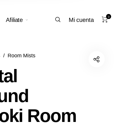
0
Afiliate
Mi cuenta
s
/
Room Mists
tal
und
toki Room