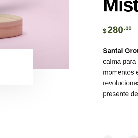
Mis
280
.00
$
Santal Gr
calma para 
momentos en
revolucione
presente de
Santal Ground A