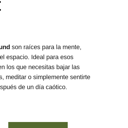
t
ound
son r
aíces para la mente,
el espacio. I
deal para esos
 los que necesitas bajar las
s, meditar o simplemente sentirte
spués de un día caótico.
sitoki Room Mist cantidad